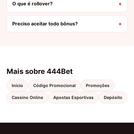
O que é rollover?
Preciso aceitar todo bônus?
Mais sobre 444Bet
Início
Código Promocional
Promoções
Cassino Online
Apostas Esportivas
Depósito