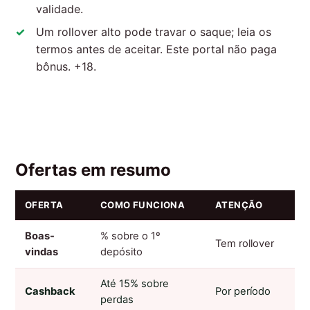
validade.
Um rollover alto pode travar o saque; leia os
termos antes de aceitar. Este portal não paga
bônus. +18.
Ofertas em resumo
OFERTA
COMO FUNCIONA
ATENÇÃO
Boas-
% sobre o 1º
Tem rollover
vindas
depósito
Até 15% sobre
Cashback
Por período
perdas