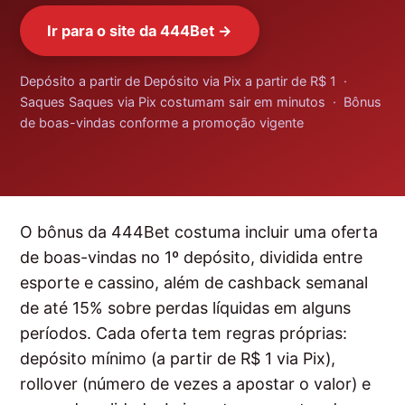
Ir para o site da 444Bet →
Depósito a partir de Depósito via Pix a partir de R$ 1 ·
Saques Saques via Pix costumam sair em minutos · Bônus
de boas-vindas conforme a promoção vigente
O bônus da 444Bet costuma incluir uma oferta
de boas-vindas no 1º depósito, dividida entre
esporte e cassino, além de cashback semanal
de até 15% sobre perdas líquidas em alguns
períodos. Cada oferta tem regras próprias:
depósito mínimo (a partir de R$ 1 via Pix),
rollover (número de vezes a apostar o valor) e